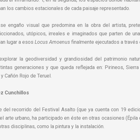
an los cambios estacionales de cada paisaje representado.
ese engaño visual que predomina en la obra del artista, pre
iccionados, utópicos, irreales e imaginados que parten de un
, dan lugar a esos
Locus Amoenus
finalmente ejecutados a través d
 explorar la geodiversidad y grandiosidad del patrimonio natu
intas generaciones y que queda reflejada en: Pirineos, Sierr
 y Cañón Rojo de Teruel.
z Cunchillos
e del recorrido del Festival Asalto (que ya cuenta con 19 edici
l arte urbano, ha participado en éste en otras ocasiones (Épila 
otras disciplinas, como la pintura y la instalación.