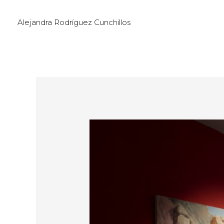
Ir
Navegación
Alejandra Rodríguez Cunchillos
al
de
contenido
entradas