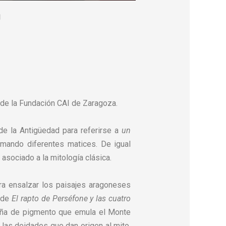
a
 de la Fundación CAI de Zaragoza.
sde la Antigüedad para referirse a
un
tomando diferentes matices. De igual
 asociado a la mitología clásica.
 para ensalzar los paisajes aragoneses
o de
El rapto de Perséfone y las cuatro
taña de pigmento que emula el Monte
n las deidades que dan origen al mito,